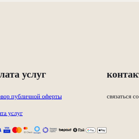
лата услуг
конта
овор публичной оферты
связаться с
ата услуг